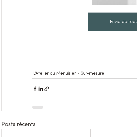
Envie de repe
L'Atelier du Menuisier
Sur-mesure
Posts récents