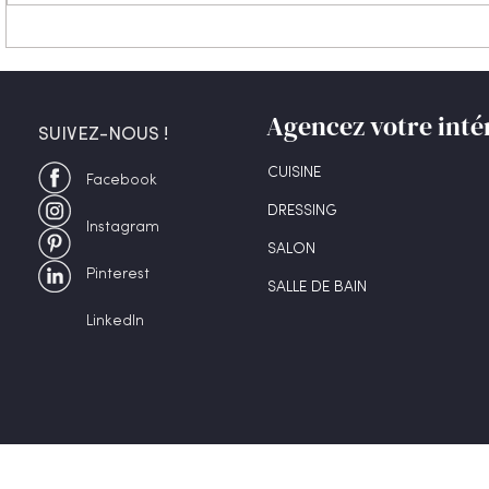
Combien coûte un dressing
Meublez ou 
sur-mesure à La Réunion ?
est vraimen
[Guide complet 2026]
Agencez votre inté
SUIVEZ-NOUS !
CUISINE
Facebook
DRESSING
Instagram
SALON
Pinterest
SALLE DE BAIN
LinkedIn