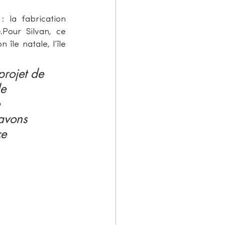
 : la fabrication 
e
.Pour Silvan, ce 
île natale, l’île 
projet de 
e 
 
 avons 
ce 