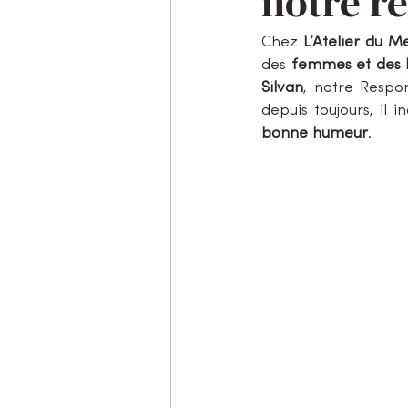
notre r
Chez 
L’Atelier du M
des 
femmes et des
Silvan
, notre Respo
depuis toujours, il 
bonne humeur
.