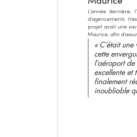
Maurice
L’année dernière, l
d’agencements trè
projet avait une save
Maurice, afin d’assur
« C’était une 
cette envergur
l’aéroport de
excellente et
finalement réu
inoubliable qu