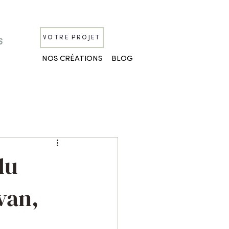
VOTRE PROJET
J
o
b
S
NOS CRÉATIONS
BLOG
du
van,