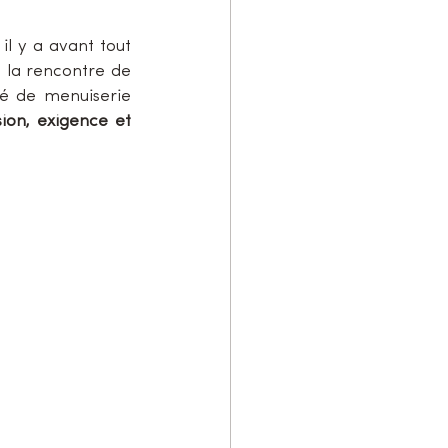
l y a avant tout 
. Aujourd’hui, nous vous emmenons à la rencontre de 
é de menuiserie 
sion, exigence et 