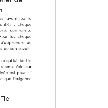
tier de 
n
Ce qui motive Silvan au quotidien, c’est avant tout la 
onfiés : chaque 
res contraintes 
our lui, chaque 
 d’apprendre, de 
es de son savoir-
 qui lui tient le 
 clients
. Voir leur 
née est pour lui 
e que l’exigence 
île 