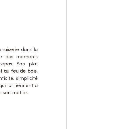
nuiserie dans la 
ger des moments 
epas. Son plat 
t au feu de bois
. 
icité, simplicité 
i lui tiennent à 
s son métier.