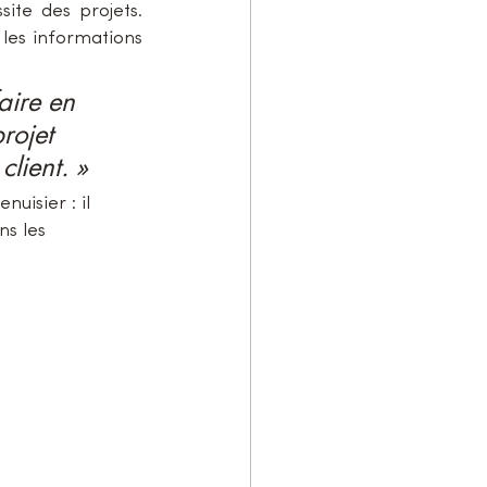
ite des projets. 
e les informations 
aire en 
rojet 
lient. »
nuisier : il 
ns les 