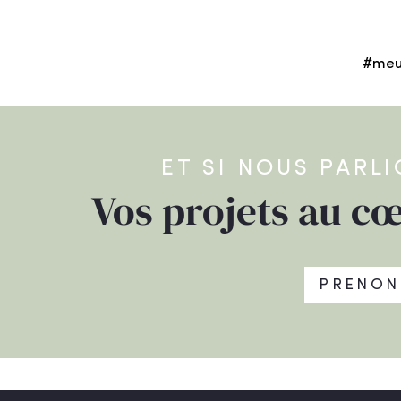
#meu
ET SI NOUS PARL
Vos projets au cœ
PRENON