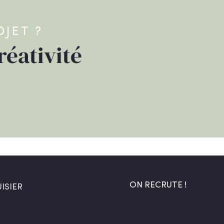
OJET ?
réativité
ON RECRUTE !
ISIER
J
o
b