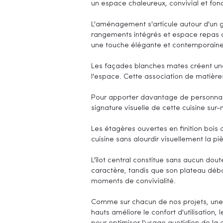
un espace chaleureux, convivial et fon
L'aménagement s'articule autour d'un gé
rangements intégrés et espace repas quo
une touche élégante et contemporaine
Les façades blanches mates créent une
l'espace. Cette association de matière
Pour apporter davantage de personnalité
signature visuelle de cette cuisine sur
Les étagères ouvertes en finition bois 
cuisine sans alourdir visuellement la pi
L'îlot central constitue sans aucun dou
caractère, tandis que son plateau débo
moments de convivialité.
Comme sur chacun de nos projets, une a
hauts améliore le confort d'utilisation