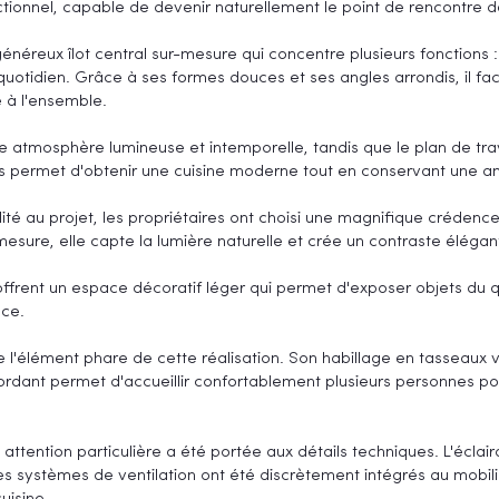
ctionnel, capable de devenir naturellement le point de rencontre d
néreux îlot central sur-mesure qui concentre plusieurs fonctions :
tidien. Grâce à ses formes douces et ses angles arrondis, il facil
 à l'ensemble.
 atmosphère lumineuse et intemporelle, tandis que le plan de tra
s permet d'obtenir une cuisine moderne tout en conservant une am
 au projet, les propriétaires ont choisi une magnifique crédence e
-mesure, elle capte la lumière naturelle et crée un contraste élégan
offrent un espace décoratif léger qui permet d'exposer objets du q
èce.
te l'élément phare de cette réalisation. Son habillage en tasseaux v
rdant permet d'accueillir confortablement plusieurs personnes pou
ttention particulière a été portée aux détails techniques. L'éclai
, les systèmes de ventilation ont été discrètement intégrés au mob