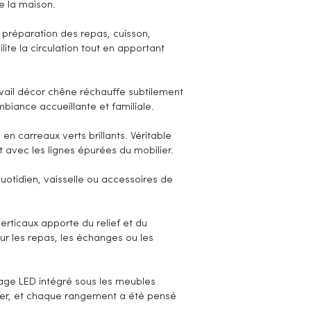
e la maison.
 préparation des repas, cuisson,
ite la circulation tout en apportant
vail décor chêne réchauffe subtilement
biance accueillante et familiale.
n carreaux verts brillants. Véritable
t avec les lignes épurées du mobilier.
uotidien, vaisselle ou accessoires de
erticaux apporte du relief et du
r les repas, les échanges ou les
rage LED intégré sous les meubles
ilier, et chaque rangement a été pensé