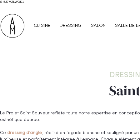
G-5J7MZLWGK1
CUISINE
DRESSING
SALON
SALLE DE B
DRESSI
Sain
Le Projet Saint Sauveur reflète toute notre expertise en concepti
esthétique épurée.
Ce
dressing d’angle
, réalisé en façade blanche et souligné par un
lumineuse et parfaitement intégrée à l’espace. Chaque élément a 