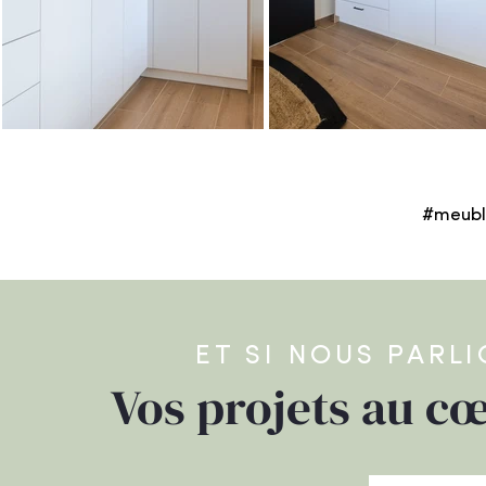
#meubl
ET SI NOUS PARL
Vos projets au cœ