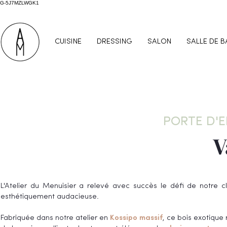
G-5J7MZLWGK1
CUISINE
DRESSING
SALON
SALLE DE B
PORTE D'E
V
L'Atelier du Menuisier a relevé avec succès le défi de notre c
esthétiquement audacieuse.
Fabriquée dans notre atelier en
Kossipo massif
, ce bois exotique