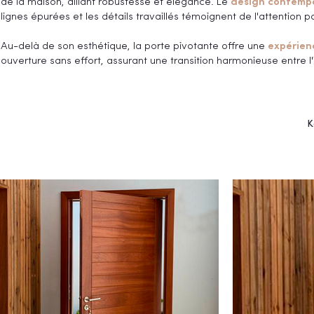
de la maison, alliant robustesse et élégance. Le
design contemp
lignes épurées et les détails travaillés témoignent de l'attention p
Au-delà de son esthétique, la porte pivotante offre une
expérienc
ouverture sans effort, assurant une transition harmonieuse entre l'in
K