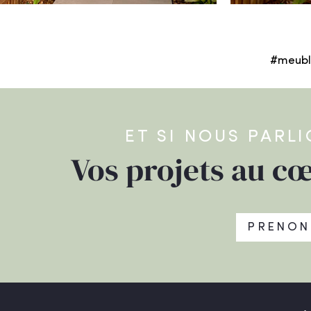
#meubl
ET SI NOUS PARL
Vos projets au cœ
PRENON