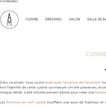
G-5J7MZLWGK1
CUISINE
DRESSING
SALON
SALLE DE B
CUISIN
Dans ce projet, nous avons
embrassé l'essence de l'existant
tou
font l'identité de cette cuisine sur-mesure ont été préservés, évo
chaque détail, a été minutieusement pensé pour créer une
harmon
Les
finitions en vert opale
insufflent une aura de fraîcheur et