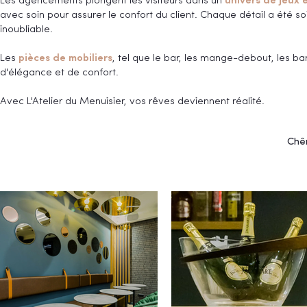
Les agencements plongent les visiteurs dans un
univers de jeux e
avec soin pour assurer le confort du client. Chaque détail a été s
inoubliable.
Les
pièces de mobiliers
, tel que le bar, les mange-debout, les b
d'élégance et de confort.
Avec L'Atelier du Menuisier, vos rêves deviennent réalité.
Chên